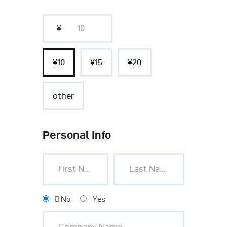
¥
¥10
¥15
¥20
other
Personal Info
No
Yes