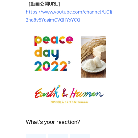
［動画公開URL］
https://www.youtube.com/channel/UC1j
2ha8v5YasjmCVQHYxYCQ
What's your reaction?