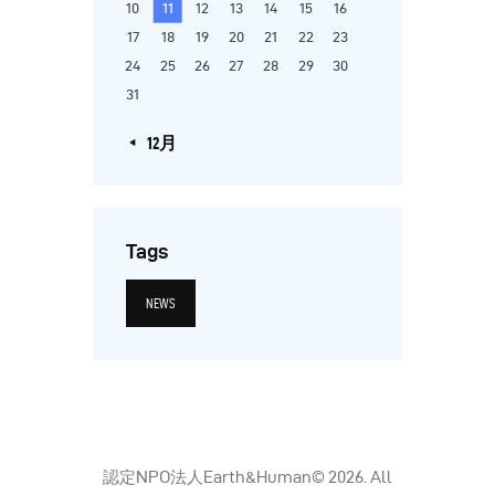
10
11
12
13
14
15
16
17
18
19
20
21
22
23
24
25
26
27
28
29
30
31
« 12月
Tags
NEWS
認定NPO法人Earth&Human© 2026. All