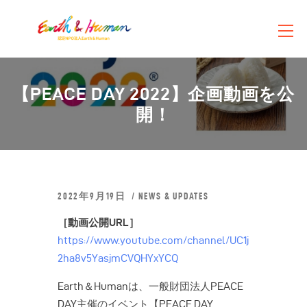
【PEACE DAY 2022】企画動画を公
団体概要
開！
活動紹介
お知らせ
お問い合わせ
ショップ
2022年9月19日
NEWS & UPDATES
［動画公開URL］
https://www.youtube.com/channel/UC1j
2ha8v5YasjmCVQHYxYCQ
Earth＆Humanは、一般財団法人PEACE
DAY主催のイベント【PEACE DAY