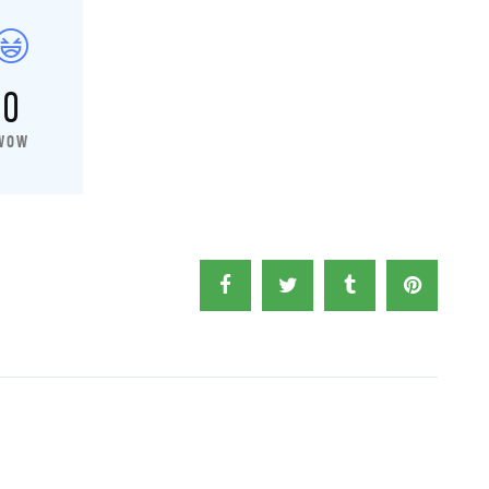
0
WOW