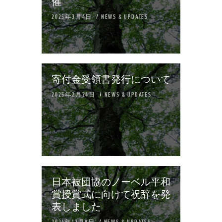
催
2025年3月4日
NEWS & UPDATES
寄付金受領書発行について
2025年2月24日
NEWS & UPDATES
日本被団協のノーベル平和
賞授賞式に向けて祝辞を発
表しました