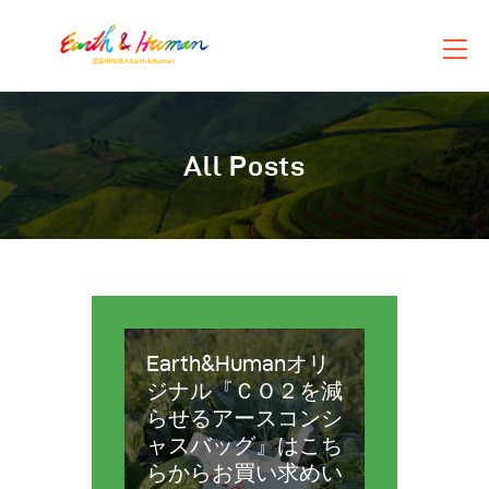
団体概要
All Posts
活動紹介
お知らせ
お問い合わせ
ショップ
Earth&Humanオリ
ジナル『ＣＯ２を減
らせるアースコンシ
ャスバッグ』はこち
らからお買い求めい